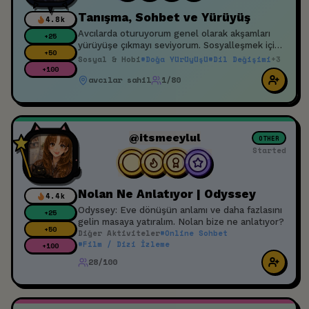
Tanışma, Sohbet ve Yürüyüş
4.8k
Avcılarda oturuyorum genel olarak akşamları
+
25
yürüyüşe çıkmayı seviyorum. Sosyalleşmek için
+
50
ayrıca spor için güzel bir aktivite olacağını
Sosyal & Hobi
#
Doğa Yürüyüşü
#
Dil Değişimi
+
3
düşünüyorum. İstek atabilirsiniz
+
100
avcılar sahil
1/80
@itsmeeylul
OTHER
Started
Nolan Ne Anlatıyor | Odyssey
4.4k
Odyssey: Eve dönüşün anlamı ve daha fazlasını
+
25
gelin masaya yatıralım. Nolan bize ne anlatıyor?
+
50
Diğer Aktiviteler
#
Online Sohbet
#
Film / Dizi İzleme
+
100
28/100