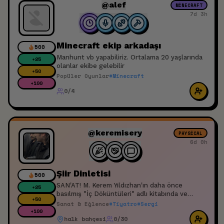
@alef
MINECRAFT
7d 3h
Minecraft ekip arkadaşı
500
Manhunt vb yapabiliriz. Ortalama 20 yaşlarında
+
25
olanlar ekibe gelebilir
+
50
Popüler Oyunlar
#
Minecraft
+
100
0/4
@keremisery
PHYSICAL
6d 0h
Şiir Dinletisi
500
SAN'AT! M. Kerem Yıldızhan'ın daha önce
+
25
basılmış "İç Döküntüleri" adlı kitabında ve
+
50
çeşitli edebiyat dergilerinde yayımlanmış ve
Sanat & Eğlence
#
Tiyatro
#
Sergi
henüz yayımlanmamış seçili şiirlerini
+
100
halk bahçesi
0/30
seslendireceği açık hava etkinliğidir. Şiirler tema