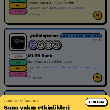
artarsa topluluk oluşturabiliriz
+
50
Popüler Oyunlar
#
League of Legends
+
100
5/100
@bilalaytennn
MOBILE LEGENDS: BANG BANG
3d 4h
MLBB Rank
200
Rank kasma ve sohbet odası
+
25
Oyun Modu
#
Dereceli (Ranked)
#
Takım Aranıyor
+
50
+
3
+
100
45/100
@ediz
DISCORD
FOURTHIE'YI ÖNCE GEZ
Hızlı giriş
12d 5h
Sana yakın etkinlikleri