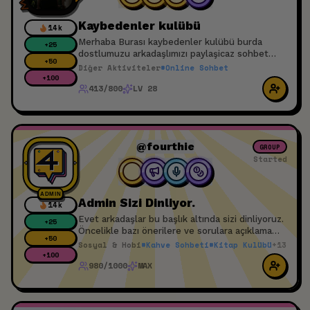
Kaybedenler kulübü
14k
Merhaba Burası kaybedenler kulübü burda
+
25
dostlumuzu arkadaşlımızı paylaşicaz sohbet
+
50
edicez herkes davetlidir
Diğer Aktiviteler
#
Online Sohbet
+
100
413/800
LV 28
@fourthie
GROUP
Started
ADMIN
Admin Sizi Dinliyor.
14k
Evet arkadaşlar bu başlık altında sizi dinliyoruz.
+
25
Öncelikle bazı önerilere ve sorulara açıklama
+
50
yazma gereği hissettik. Bu bir dating app değil
Sosyal & Hobi
#
Kahve Sohbeti
#
Kitap Kulübü
+
13
buna bağlı olarak kimse cinsiyetini ve yaşını
+
100
980/1000
MAX
seçmiyor, etkinliklerde sohbet yavaş ve sadece
gerekli konuları konuşmak için var. Uygulamanın
amacı tamamen aynı amaca yönelik insanları
buluşturmak ve sosyal projelerini hayata