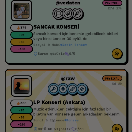
@vedatcn
PHYSICAL
27d 17h
SANCAK KONSERİ
375
Sancak konseri için benimle gelebilicek birileri
+
25
veya birisi konser 30 eylül de
+
50
Sosyal & Hobi
#
Derin Sohbet
+
100
Bursa görükle
0/5
@raw
PHYSICAL
1d 2h
LP Konseri (Ankara)
300
Müzik etkinlikleri çektiğim için fazladan bir
+
25
biletim var. Konsere gelen arkadaşları beklerim.
+
50
Sanat & Eğlence
#
Konser
+
100
ODTÜ MD Vişnelik
0/30