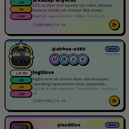
arkadaşı arıyoruz
+
25
CS2 ve diyer tüm oyunlar için takım arkadaşı
+
50
arıyoruz toksik yok cinsiyet fark etmez
Popüler Oyunlar
#
Dota 2
#
War Gaming
+
26
+
100
225/650
LV 22
@airbus-a380
GROUP
Started
İngilizce
8.6k
İngilizcenin en önemli kısmı olan konuşma
+
25
(speaking) aşamasında sorun yaşayanlar,
+
50
Eğitim & Gelişim
#
Grup Dersi
#
Sınav Hazırlık
kendini geliştirmek isteyenler için bir etkinliktir.
+
2
+
100
427/600
LV 20
@kedilice
GROUP