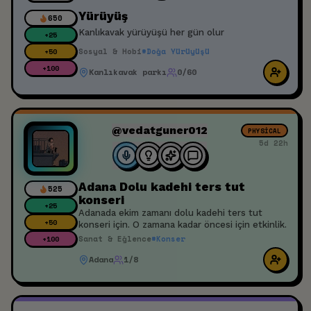
Yürüyüş
650
Kanlıkavak yürüyüşü her gün olur
+
25
Sosyal & Hobi
#
Doğa Yürüyüşü
+
50
+
100
Kanlıkavak parkı
0/60
@vedatguner012
PHYSICAL
5d 22h
Adana Dolu kadehi ters tut
525
konseri
+
25
Adanada ekim zamanı dolu kadehi ters tut
+
50
konseri için. O zamana kadar öncesi için etkinlik.
Sanat & Eğlence
#
Konser
+
100
Adana
1/8