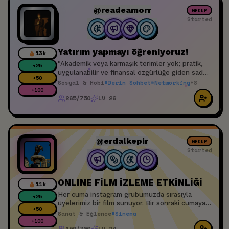
geçirmelerini sağlamak. Bu amaç doğrultusunda
@readeamorr
GROUP
katkınız varsa veya herhangi bir sorunuz varsa
Started
bu etkinliğin altında sohbette yazabilirsiniz
herkesle ilgilenmeye çalışacağız :)
Yatırım yapmayı öğreniyoruz!
13k
"Akademik veya karmaşık terimler yok; pratik,
+
25
uygulanabilir ve finansal özgürlüğe giden sade
+
50
yatırım adımları."
Sosyal & Hobi
#
Derin Sohbet
#
Networking
+
8
+
100
265/750
LV 26
@erdalkepir
GROUP
Started
ONLINE FİLM İZLEME ETKİNLİĞİ
11k
Her cuma instagram grubumuzda sırasıyla
+
25
üyelerimiz bir film sunuyor. Bir sonraki cumaya
+
50
kadar 1 hafta içerisinde müsait bir zamanınızda
Sanat & Eğlence
#
Sinema
filmi izliyorsunuz. Cuma günü 23:00 da toplanıp
+
100
159/700
LV 24