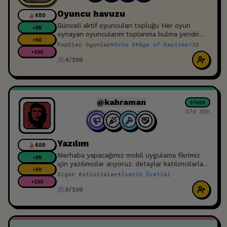
Oyuncu havuzu
450
Günceli aktif oyuncuları topluğu Her oyun
+
25
oynayan oyuncularım toplanma bulma yeridir
+
50
Discords aktif ise sende havuza katıl oyun
Popüler Oyunlar
#
Dota 2
#
Age of Empires
+
18
arkadaşını bul
+
100
4/100
@kahraman
OTHER
17d 22h
Yazılım
400
Merhaba yapacağımız mobil uygulama fikrimiz
+
25
için yazılımcılar arıyoruz. detaylar katılımcılarla
+
50
paylaşılacaktır. Projemizde bulunmak isteyenler
Diğer Aktiviteler
#
İçerik Üretimi
yazabilir.
+
100
9/100