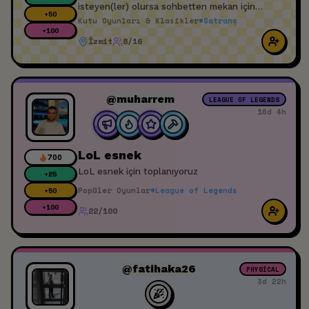
isteyen(ler) olursa sohbetten mekan için
+
50
planlama yapabiliriz.
Kutu Oyunları & Klasikler
#
Satranç
+
100
İzmit
8/16
@muharrem
LEAGUE OF LEGENDS
16d 4h
LoL esnek
700
LoL esnek için toplanıyoruz
+
25
Popüler Oyunlar
#
League of Legends
+
50
+
100
22/100
@fatihaka26
PHYSICAL
3d 22h