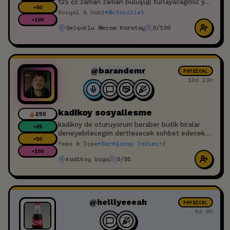
125 cc zaman zaman buluşup turlayacağımız yeri
+
50
geldiğinde ilçe veya şehir dışına gideceğimiz bir
Sosyal & Hobi
#
Motosiklet
topluluk kurmayı istiyorum.
+
100
Selçuklu Meram Karatay
0/100
@barandemr
PHYSICAL
19d 23h
kadikoy sosyallesme
250
kadikoy de oturuyorum beraber butik biralar
+
25
deneyebilecegim dertlesecek sohbet edecek
+
50
arkadaslari beklerim
Yeme & İçme
#
Bar
#
Şarap Tadımı
+
2
+
100
kadikoy boga
0/51
@helllyeeeah
PHYSICAL
5d 0h