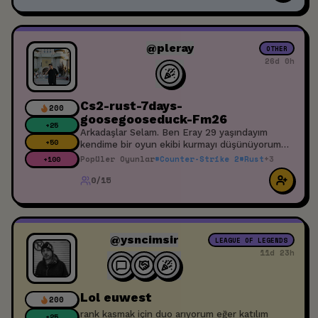
@pleray
OTHER
26d 0h
Cs2-rust-7days-
200
goosegooseduck-Fm26
+
25
Arkadaşlar Selam. Ben Eray 29 yaşındayım
+
50
kendime bir oyun ekibi kurmayı düşünüyorum
ilgilenenler katılabilir. Yayın düşüncem var o
Popüler Oyunlar
#
Counter-Strike 2
#
Rust
+
3
+
100
yüzden sabit bir ekip olmasını istiyorum. Saygı
0/15
ve sevgi çerçevesinde doğru dürüst insanlar
arıyorum. Teşekkürler
@ysncimsir
LEAGUE OF LEGENDS
11d 23h
Lol euwest
200
rank kasmak için duo arıyorum eğer katılım
+
25