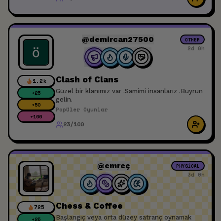
@demircan27500
OTHER
2d 0h
Clash of Clans
1.2k
Güzel bir klanımız var .Samimi insanlarız .Buyrun
+
25
gelin.
+
50
Popüler Oyunlar
+
100
23/100
@emreç
PHYSICAL
3d 0h
Chess & Coffee
725
Başlangıç veya orta düzey satranç oynamak
+
25