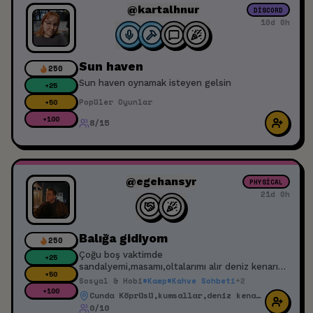
@kartalhnur
DISCORD
BU ETKİNLİK TAM SİZE GÖRE! 🐉 🎮 Kendinizi
10d 0h
tanıtan ve ne tarz oyunlardan hoşlandığınızı
belirten bir açıklama yazıp etkinliğe katılırsanız
tanışabiliriz! 🎮
Sun haven
250
Sun haven oynamak isteyen gelsin
+
25
Popüler Oyunlar
+
50
+
100
8/15
@egehansyr
PHYSICAL
21d 0h
Balığa gidiyom
250
Çoğu boş vaktimde
+
25
sandalyemi,masamı,oltalarımı alır deniz kenarına
+
50
giderim.Eşlikçi dost varsa buyursun gelsin...
Sosyal & Hobi
#
Kamp
#
Kahve Sohbeti
+
2
+
100
Cunda Köprüsü,kumsallar,deniz kenarı yerler
0/10