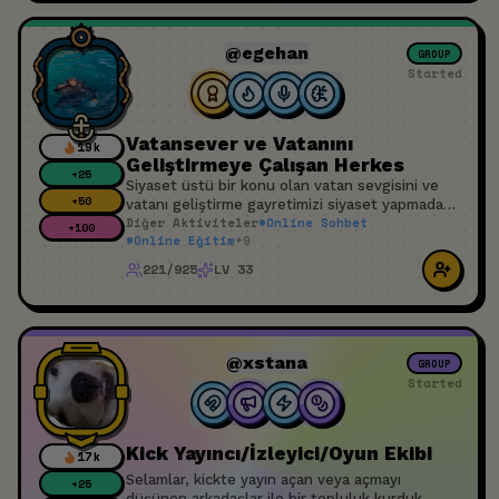
@egehan
GROUP
Started
Vatansever ve Vatanını
19k
Geliştirmeye Çalışan Herkes
+
25
Siyaset üstü bir konu olan vatan sevgisini ve
+
50
vatanı geliştirme gayretimizi siyaset yapmadan
Diğer Aktiviteler
#
Online Sohbet
burada konuşalım. Birbirimize katkıda bulunalım.
+
100
#
Online Eğitim
+
9
Üzüldüğümüz sevindiğimiz şeyleri paylaşalım.
Oluruna olmasına bakalım. Tüm bunları da huzur
221/925
LV 33
ve sükûnu bozmadan kardeşçe, insanca ve
sevgiyle yapabildiğimizi görmüş olalım.
@xstana
GROUP
Started
Kick Yayıncı/İzleyici/Oyun Ekibi
17k
Selamlar, kickte yayın açan veya açmayı
+
25
düşünen arkadaşlar ile bir topluluk kurduk.