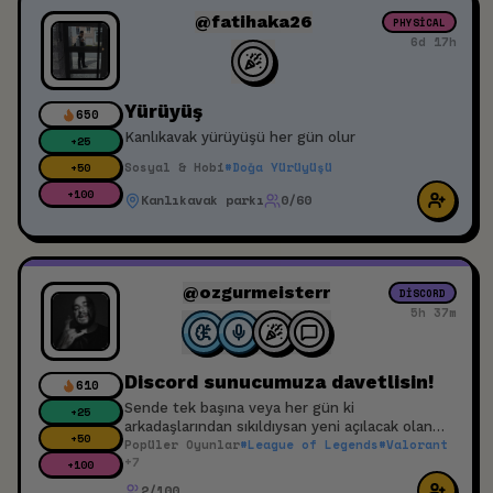
@fatihaka26
PHYSICAL
6d 17h
Yürüyüş
650
Kanlıkavak yürüyüşü her gün olur
+
25
Sosyal & Hobi
#
Doğa Yürüyüşü
+
50
+
100
Kanlıkavak parkı
0/60
@ozgurmeisterr
DISCORD
5h 37m
Discord sunucumuza davetlisin!
610
Sende tek başına veya her gün ki
+
25
arkadaşlarından sıkıldıysan yeni açılacak olan
+
50
Popüler Oyunlar
#
League of Legends
#
Valorant
Discord sunucumuza bekleriz. Yeni arkadaşlıklar,
+
7
yeni oyunlar ve yeni eğlence seçeneklerinizi
+
100
bulabilirsiniz!
2/100