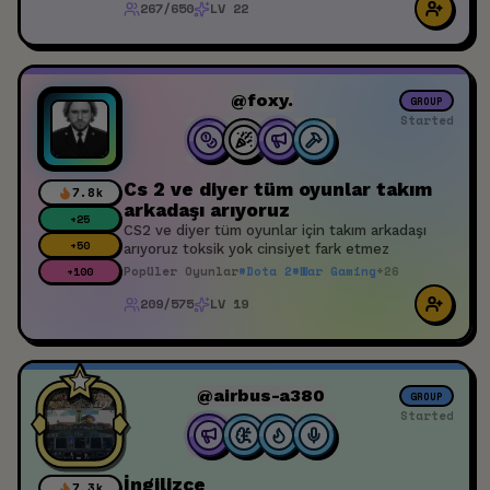
isteyenler (şaka değil), zeka + hafıza + yaratıcı
267/650
LV 22
düşünme + dikkat (odaklanmayı güçlendirme) +
mantık gelişimi + hızlı okuma (bilinen yüzü ve
bilinmeyenleri) ve çok daha fazlasına (110+ ilgi
alanı olan biri tarafından üretilen herhangi bir
şey sıradan olamaz!) ilgi duyanların buradaki
@foxy.
GROUP
(bu) ilk etkinliğime katılmasını bekliyorum.
Started
Zamanını değerlendirmek isteyenlere (öğrenci
ya da değil, fark etmez) hediyelerim olabilir.
Cs 2 ve diyer tüm oyunlar takım
7.8k
arkadaşı arıyoruz
+
25
CS2 ve diyer tüm oyunlar için takım arkadaşı
+
50
arıyoruz toksik yok cinsiyet fark etmez
Popüler Oyunlar
#
Dota 2
#
War Gaming
+
26
+
100
209/575
LV 19
@airbus-a380
GROUP
Started
İngilizce
7.3k