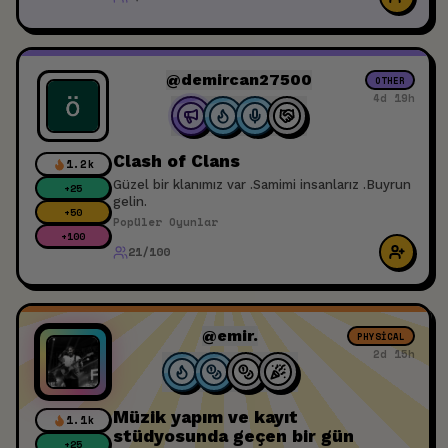
@demircan27500
OTHER
4d 19h
Clash of Clans
1.2k
Güzel bir klanımız var .Samimi insanlarız .Buyrun
+
25
gelin.
+
50
Popüler Oyunlar
+
100
21/100
@emir.
PHYSICAL
2d 15h
Müzik yapım ve kayıt
1.1k
stüdyosunda geçen bir gün
+
25