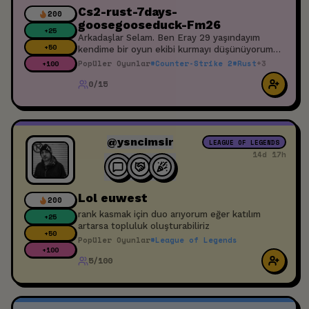
Cs2-rust-7days-
200
goosegooseduck-Fm26
+
25
Arkadaşlar Selam. Ben Eray 29 yaşındayım
+
50
kendime bir oyun ekibi kurmayı düşünüyorum
ilgilenenler katılabilir. Yayın düşüncem var o
Popüler Oyunlar
#
Counter-Strike 2
#
Rust
+
3
+
100
yüzden sabit bir ekip olmasını istiyorum. Saygı
0/15
ve sevgi çerçevesinde doğru dürüst insanlar
arıyorum. Teşekkürler
@ysncimsir
LEAGUE OF LEGENDS
14d 17h
Lol euwest
200
rank kasmak için duo arıyorum eğer katılım
+
25
artarsa topluluk oluşturabiliriz
+
50
Popüler Oyunlar
#
League of Legends
+
100
5/100