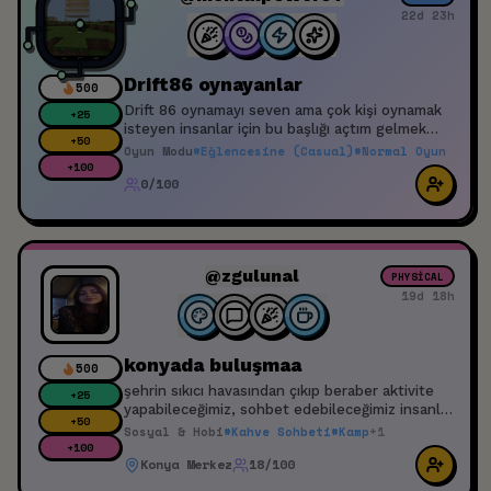
22d 23h
Drift86 oynayanlar
500
Drift 86 oynamayı seven ama çok kişi oynamak
+
25
isteyen insanlar için bu başlığı açtım gelmek
+
50
isteyenler gelsin
Oyun Modu
#
Eğlencesine (Casual)
#
Normal Oyun
+
100
0/100
@zgulunal
PHYSICAL
19d 18h
konyada buluşmaa
500
şehrin sıkıcı havasından çıkıp beraber aktivite
+
25
yapabileceğimiz, sohbet edebileceğimiz insanlar
+
50
arıyorum. uygulamada konyadan etkinlik
Sosyal & Hobi
#
Kahve Sohbeti
#
Kamp
+
1
göremedim, ben başlatmış olayım.
+
100
Konya Merkez
18/100