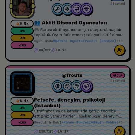
Started
👥 Aktif Discord Oyuncuları
6.5k
🎮 Burası aktif oyuncular için oluşturulmuş bir
+
25
topluluk. Oyun fark etmez; tek şart aktif olmak
+
50
ve oyun oynamak. İstediğin zaman havuzdan bir
Oyun Modu
#
Normal Oyun
#
Dereceli (Ranked)
+
10
ekip arkadaşı bulabilir, birlikte oyuna girebilirsin.
+
100
44/525
LV 17
Toxic olmayan ve saygılı oyuncular arıyoruz. 🚀
@frouts
GROUP
Started
Felsefe, deneyim, psikoloji
6.4k
(İstanbul)
+
25
Etrafınızda ya da kendinizde görüp tecrübe
+
50
ettiğiniz yararlı fikirler , alışkanlıklar, deneyimler
gibi birbirimizin hayatını, sorunlarını farklı bakış
Sosyal & Hobi
#
Kahve Sohbeti
#
Derin Sohbet
+
3
+
100
açılarıyla geliştirmek
256/525
LV 17