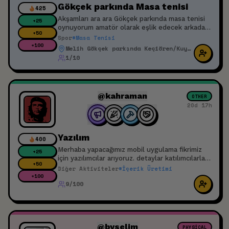
Gökçek parkında Masa tenisi
425
Akşamları ara ara Gökçek parkında masa tenisi
+
25
oynuyorum amatör olarak eşlik edecek arkadaş
+
50
arıyorum tarih temsilidir
Spor
#
Masa Tenisi
+
100
Melih Gökçek parkında Keçiören/Kuyubaşı
1/10
@kahraman
OTHER
20d 17h
Yazılım
400
Merhaba yapacağımız mobil uygulama fikrimiz
+
25
için yazılımcılar arıyoruz. detaylar katılımcılarla
+
50
paylaşılacaktır. Projemizde bulunmak isteyenler
Diğer Aktiviteler
#
İçerik Üretimi
yazabilir.
+
100
9/100
@byselim
PHYSICAL