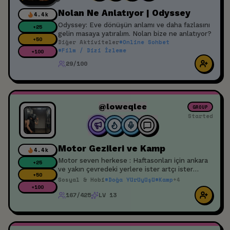
Nolan Ne Anlatıyor | Odyssey
4.4k
Odyssey: Eve dönüşün anlamı ve daha fazlasını
+
25
gelin masaya yatıralım. Nolan bize ne anlatıyor?
+
50
Diğer Aktiviteler
#
Online Sohbet
#
Film / Dizi İzleme
+
100
29/100
@loweqlee
GROUP
Started
Motor Gezileri ve Kamp
4.4k
Motor seven herkese : Haftasonları için ankara
+
25
ve yakın çevredeki yerlere ister artçı ister
+
50
sürücü olarak katılım sağlamak isteyen gezmeyi
Sosyal & Hobi
#
Doğa Yürüyüşü
#
Kamp
+
4
sohbeti ve kampı seven erkek veya kadın
+
100
167/425
LV 13
farketmeksizin bi topluluk oluşturmak
istiyorum. Hadi yapalım bu işi 🙃