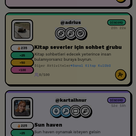
Co-op oyun girmek istiyorsunuz ama
çevrenizdeki herkes F2P oyunlar mı oynuyor?
👯 Yeni oyunlar keşfedeceğiniz bir arkadaş
grubunuz olsun mu istiyorsunuz? 🐉 O ZAMAN
@adrius
DISCORD
BU ETKİNLİK TAM SİZE GÖRE! 🐉 🎮 Kendinizi
20h 22m
tanıtan ve ne tarz oyunlardan hoşlandığınızı
belirten bir açıklama yazıp etkinliğe katılırsanız
tanışabiliriz! 🎮
Kitap severler için sohbet grubu
235
Kitap sohbetleri edecek yeterince insan
+
25
bulamıyorsanız buraya buyrun.
+
50
Diğer Aktiviteler
#
Sanal Kitap Kulübü
+
100
0/100
@kartalhnur
DISCORD
12d 19h
Sun haven
225
Sun haven oynamak isteyen gelsin
+
25