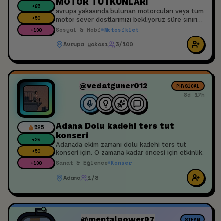
MOTOR TUTKUNLARI
+
25
avrupa yakasında bulunan motorcuları veya tüm
+
50
motor sever dostlarımızı bekliyoruz süre sınırı
yok buluşup gazlayalım
Sosyal & Hobi
#
Motosiklet
+
100
Avrupa yakası
3/100
@vedatguner012
PHYSICAL
8d 17h
Adana Dolu kadehi ters tut
525
konseri
+
25
Adanada ekim zamanı dolu kadehi ters tut
+
50
konseri için. O zamana kadar öncesi için etkinlik.
Sanat & Eğlence
#
Konser
+
100
Adana
1/8
@mentalpower07
STEAM