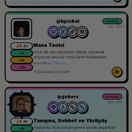
@byrobal
PHYSICAL
24d 23h
Masa Tenisi
5.2k
Uzun bir ara vermiştim tekrar oynamak
+
25
istiyorum ama bir türlü birini bulamadım
+
50
İstanbulda herhangi bir konumda olabilir
Spor
#
Masa Tenisi
+
100
İstanbul
0/100
@gokers
PHYSICAL
13d 22h
Tanışma, Sohbet ve Yürüyüş
4.8k
Avcılarda oturuyorum genel olarak akşamları
+
25