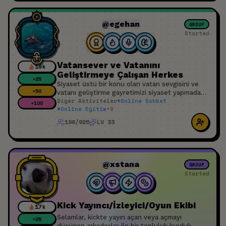
@egehan
GROUP
Started
Vatansever ve Vatanını
19k
Geliştirmeye Çalışan Herkes
+
25
Siyaset üstü bir konu olan vatan sevgisini ve
+
50
vatanı geliştirme gayretimizi siyaset yapmadan
Diğer Aktiviteler
#
Online Sohbet
burada konuşalım. Birbirimize katkıda bulunalım.
+
100
#
Online Eğitim
+
9
Üzüldüğümüz sevindiğimiz şeyleri paylaşalım.
Oluruna olmasına bakalım. Tüm bunları da huzur
196/925
LV 33
ve sükûnu bozmadan kardeşçe, insanca ve
sevgiyle yapabildiğimizi görmüş olalım.
@xstana
GROUP
Started
Kick Yayıncı/İzleyici/Oyun Ekibi
17k
Selamlar, kickte yayın açan veya açmayı
+
25
düşünen arkadaşlar ile bir topluluk kurduk.