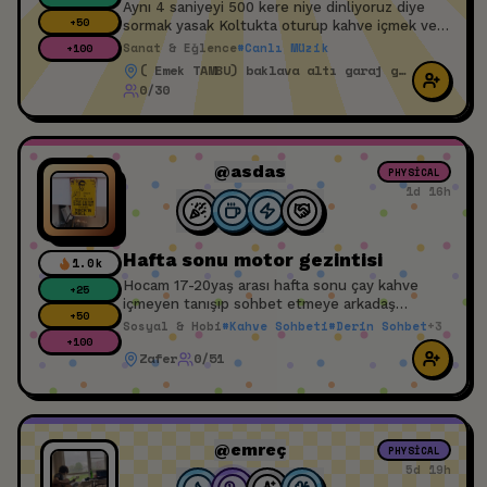
Aynı 4 saniyeyi 500 kere niye dinliyoruz diye
+
50
sormak yasak ​Koltukta oturup kahve içmek ve
şarkıya kafayla eşlik etmek serbest ​Çıkışta
Sanat & Eğlence
#
Canlı Müzik
+
100
kafanda bir melodiyle gezme garantisi var
( Emek TAMBU) baklava altı garaj girişi
0/30
@asdas
PHYSICAL
1d 16h
Hafta sonu motor gezintisi
1.0k
Hocam 17-20yaş arası hafta sonu çay kahve
+
25
içmeyen tanışıp sohbet etmeye arkadaş
+
50
atıyorum 50cc cup var motor yoksa sıkıntı yok
Sosyal & Hobi
#
Kahve Sohbeti
#
Derin Sohbet
+
3
kaskını ayarla gerisi tamam
+
100
Zafer
0/51
@emreç
PHYSICAL
5d 19h