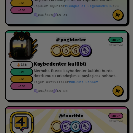
+
50
Katılım için yayıncı olmak zorunda değilsin
Popüler Oyunlar
#
League of Legends
#
PUBG
+
26
izleyiciler ede kapımız açık
+
100
242/875
LV 31
@yogiderler
GROUP
Started
Kaybedenler kulübü
14k
Merhaba Burası kaybedenler kulübü burda
+
25
dostlumuzu arkadaşlımızı paylaşicaz sohbet
+
50
edicez herkes davetlidir
Diğer Aktiviteler
#
Online Sohbet
+
100
414/800
LV 28
@fourthie
GROUP
Started