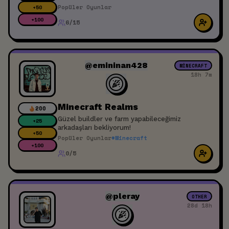
Popüler Oyunlar
+
50
+
100
6/15
@emininan428
MINECRAFT
18h 7m
Minecraft Realms
200
Güzel buildler ve farm yapabileceğimiz
+
25
arkadaşları bekliyorum!
+
50
Popüler Oyunlar
#
Minecraft
+
100
0/5
@pleray
OTHER
28d 18h