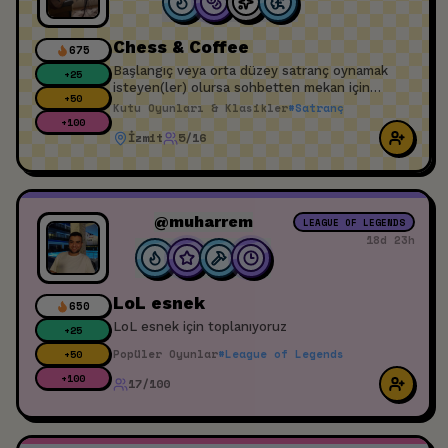
Chess & Coffee
675
Başlangıç veya orta düzey satranç oynamak
+
25
isteyen(ler) olursa sohbetten mekan için
+
50
planlama yapabiliriz.
Kutu Oyunları & Klasikler
#
Satranç
+
100
İzmit
5/16
@muharrem
LEAGUE OF LEGENDS
18d 23h
LoL esnek
650
LoL esnek için toplanıyoruz
+
25
Popüler Oyunlar
#
League of Legends
+
50
+
100
17/100