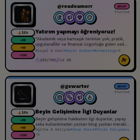
@readeamorr
GROUP
Started
Yatırım yapmayı öğreniyoruz!
12k
"Akademik veya karmaşık terimler yok; pratik,
+
25
uygulanabilir ve finansal özgürlüğe giden sade
+
50
yatırım adımları."
Sosyal & Hobi
#
Derin Sohbet
#
Networking
+
8
+
100
233/725
LV 25
@gewarter
GROUP
Started
Beyin Gelişimine İlgi Duyanlar
10k
Beyin gelişimine hakikaten ilgi duyanlar, yapay
+
25
zeka kullanılmadan yazılan blog yazıları merakla
+
50
Eğitim & Gelişim
#
Grup Dersi
#
Proje Çalışması
okuyacak olanlar (ben yazıyorum), istediğini
+
5
sorabileceği bir mucit arkadaş edinmek
+
100