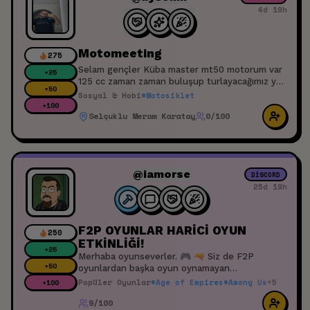
4d 19h
Motomeeting
275
Selam gençler Küba master mt50 motorum var
+
25
125 cc zaman zaman buluşup turlayacağımız yeri
+
50
geldiğinde ilçe veya şehir dışına gideceğimiz bir
Sosyal & Hobi
#
Motosiklet
topluluk kurmayı istiyorum.
+
100
Selçuklu Meram Karatay
0/100
@iamorse
DISCORD
25d 19h
F2P OYUNLAR HARİCİ OYUN
250
ETKİNLİĞİ!
+
25
Merhaba oyunseverler. 🎮 🔫 Siz de F2P
+
50
oyunlardan başka oyun oynamayan
arkadaşlarınızdan sıkıldınız mı? 🤮 Counter
Popüler Oyunlar
#
Age of Empires
#
Among Us
+
5
+
100
Strike, Valorant, LoL, PUBG denildiği zaman
9/100
midenize bulantı mı düşüyor? 👫 Multi ya da