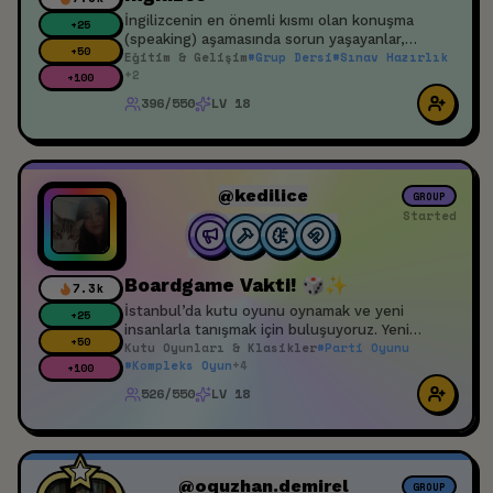
İngilizcenin en önemli kısmı olan konuşma
+
25
(speaking) aşamasında sorun yaşayanlar,
+
50
Eğitim & Gelişim
#
Grup Dersi
#
Sınav Hazırlık
kendini geliştirmek isteyenler için bir etkinliktir.
+
2
+
100
396/550
LV 18
@kedilice
GROUP
Started
Boardgame Vakti! 🎲✨
7.3k
İstanbul’da kutu oyunu oynamak ve yeni
+
25
insanlarla tanışmak için buluşuyoruz. Yeni
+
50
Kutu Oyunları & Klasikler
#
Parti Oyunu
oyunlar öğrenmek, farklı kutu oyunları denemek
#
Kompleks Oyun
+
4
ve bu hobiyi seven insanlarla vakit geçirmek
+
100
isteyen herkesi bekleriz. Oyun bilmiyorsan hiç
526/550
LV 18
sorun değil, masalarda bilen arkadaşlar
anlatıyor 🙂 Masalara katılmakta çekinen olursa
beni (Sinem) bulabilir, uygun bir masaya
yönlendiririm. 📍 18 yaş ve üzeri katılımcılar
içindir
@oquzhan.demirel
GROUP