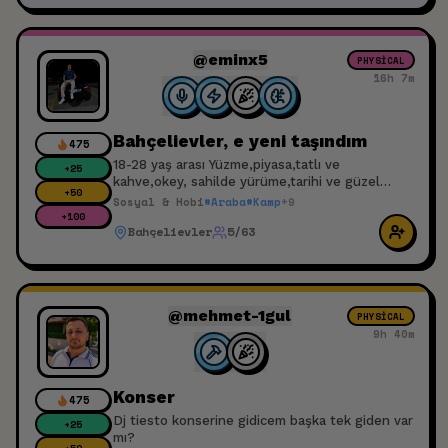
@eminx5
PHYSICAL
16h 7m
Bahçelievler, e yeni taşındım
475
18-28 yaş arası Yüzme,piyasa,tatlı ve
+
25
kahve,okey, sahilde yürüme,tarihi ve güzel
+
50
geziler,yetişkin lunapar, geç saate kalmadan
Sosyal & Hobi
#
Araba
#
Kamp
+
9
kap v.b sosyal aktivite yapmak isteyen
+
100
Bahçelievler
5/63
arkadaşlar bana ulaşabilirmi alkol kullanan ve
hırtlar yazmasın etkinlik saati ve tarihi beli değil
beraber pilanlıyacağız. Bir yada iki haftada bir
buluşabileceğim arkadaşlar.
@mehmet-1gul
PHYSICAL
9h 40m
Konser
475
Dj tiesto konserine gidicem başka tek giden var
+
25
mı?