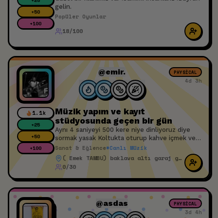
+
25
gelin.
+
50
Popüler Oyunlar
+
100
18/100
@emir.
PHYSICAL
4d 3h
Müzik yapım ve kayıt
1.1k
stüdyosunda geçen bir gün
+
25
Aynı 4 saniyeyi 500 kere niye dinliyoruz diye
+
50
sormak yasak ​Koltukta oturup kahve içmek ve
şarkıya kafayla eşlik etmek serbest ​Çıkışta
Sanat & Eğlence
#
Canlı Müzik
+
100
kafanda bir melodiyle gezme garantisi var
( Emek TAMBU) baklava altı garaj girişi
0/30
@asdas
PHYSICAL
3d 4h