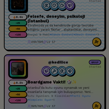
Started
Felsefe, deneyim, psikoloji
6.4k
(İstanbul)
+
25
Etrafınızda ya da kendinizde görüp tecrübe
+
50
ettiğiniz yararlı fikirler , alışkanlıklar, deneyimler
gibi birbirimizin hayatını, sorunlarını farklı bakış
Sosyal & Hobi
#
Kahve Sohbeti
#
Derin Sohbet
+
3
+
100
açılarıyla geliştirmek
240/525
LV 17
@kedilice
GROUP
Started
Boardgame Vakti! 🎲✨
6.2k
İstanbul’da kutu oyunu oynamak ve yeni
+
25
insanlarla tanışmak için buluşuyoruz. Yeni
+
50
Kutu Oyunları & Klasikler
#
Parti Oyunu
oyunlar öğrenmek, farklı kutu oyunları denemek
#
Kompleks Oyun
+
4
ve bu hobiyi seven insanlarla vakit geçirmek
+
100
isteyen herkesi bekleriz. Oyun bilmiyorsan hiç
525/525
LV 17
sorun değil, masalarda bilen arkadaşlar