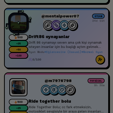
@mentalpower07
STEAM
24d 11h
Drift86 oynayanlar
500
Drift 86 oynamayı seven ama çok kişi oynamak
+
25
isteyen insanlar için bu başlığı açtım gelmek
+
50
isteyenler gelsin
Oyun Modu
#
Eğlencesine (Casual)
#
Normal Oyun
+
100
0/100
@m7976798
PHYSICAL
9h 36m
Ride together bolu
500
Ride Together Bolu; cc fark etmeksizin,
+
25
motosiklet sevgisiyle bir araya gelen insanların