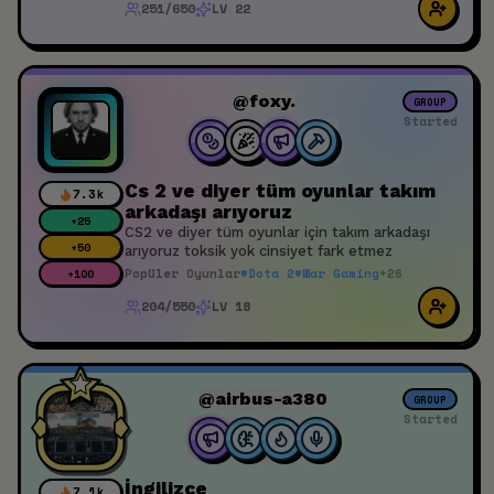
isteyenler (şaka değil), zeka + hafıza + yaratıcı
251/650
LV 22
düşünme + dikkat (odaklanmayı güçlendirme) +
mantık gelişimi + hızlı okuma (bilinen yüzü ve
bilinmeyenleri) ve çok daha fazlasına (110+ ilgi
alanı olan biri tarafından üretilen herhangi bir
şey sıradan olamaz!) ilgi duyanların buradaki
@foxy.
GROUP
(bu) ilk etkinliğime katılmasını bekliyorum.
Started
Zamanını değerlendirmek isteyenlere (öğrenci
ya da değil, fark etmez) hediyelerim olabilir.
Cs 2 ve diyer tüm oyunlar takım
7.3k
arkadaşı arıyoruz
+
25
CS2 ve diyer tüm oyunlar için takım arkadaşı
+
50
arıyoruz toksik yok cinsiyet fark etmez
Popüler Oyunlar
#
Dota 2
#
War Gaming
+
26
+
100
204/550
LV 18
@airbus-a380
GROUP
Started
İngilizce
7.1k