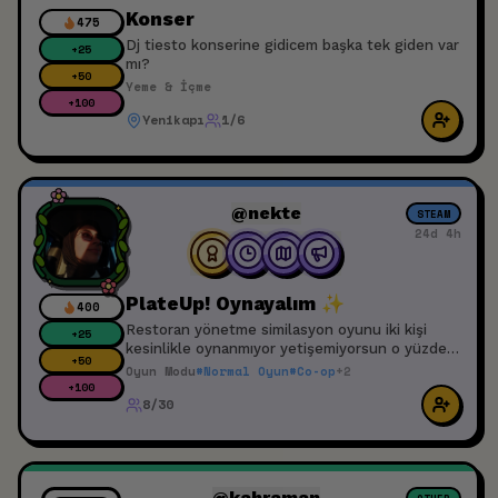
Konser
475
Dj tiesto konserine gidicem başka tek giden var
+
25
mı?
+
50
Yeme & İçme
+
100
Yenikapı
1/6
@nekte
STEAM
24d 4h
PlateUp! Oynayalım ✨
400
Restoran yönetme similasyon oyunu iki kişi
+
25
kesinlikle oynanmıyor yetişemiyorsun o yüzden
+
50
ekip oluşturup beraber restorantın ve
Oyun Modu
#
Normal Oyun
#
Co-op
+
2
müşterilerin hakkından gelmek istiyorum katılın
+
100
8/30
eğlenelimm ✨
@kahraman