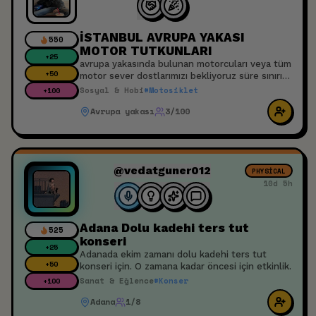
İSTANBUL AVRUPA YAKASI
550
MOTOR TUTKUNLARI
+
25
avrupa yakasında bulunan motorcuları veya tüm
+
50
motor sever dostlarımızı bekliyoruz süre sınırı
yok buluşup gazlayalım
Sosyal & Hobi
#
Motosiklet
+
100
Avrupa yakası
3/100
@vedatguner012
PHYSICAL
10d 5h
Adana Dolu kadehi ters tut
525
konseri
+
25
Adanada ekim zamanı dolu kadehi ters tut
+
50
konseri için. O zamana kadar öncesi için etkinlik.
Sanat & Eğlence
#
Konser
+
100
Adana
1/8