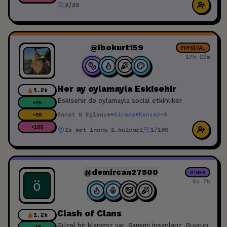
2/20
@ibokurt159
PHYSICAL
17h 22m
Her ay oylamayla Eskisehir
1.2k
Eskisehir de oylamayla social etkinliker
+
25
Sanat & Eğlence
#
Sinema
#
Konser
+
6
+
50
+
100
Is met inonu 1.bulvari
1/100
@demircan27500
OTHER
6d 7h
Clash of Clans
1.2k
Güzel bir klanımız var .Samimi insanlarız .Buyrun