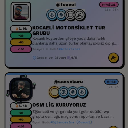
@foxvoi
PHYSICAL
18d 23h
KOCAELİ MOTORSİKLET TUR
1.9k
GRUBU
+
25
Kocaeli köylerden şileye yada daha farklı
+
50
planlarla daha uzun turlar planlayabiliriz dip gaz
yarışmak için değil chill chill dolanmak
Sosyal & Hobi
#
Motosiklet
+
100
isteyenler katılsın lütfen.
Gebze ve Civarı
4/5
@sansekuru
OTHER
7d 7h
OSM LİG KURUYORUZ
1.4k
Eğlenceli ve gırgırında yeri gelir ödüllü, wp
+
25
gruplu osm ligi, maç sonu röportajı ve basın
+
50
mensupları , wp sesli, görüntülü maç
Oyun Modu
#
Eğlencesine (Casual)
değerlendirmeleri ve niceleri bekleniyosunuzzz
+
100