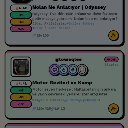
Nolan Ne Anlatıyor | Odyssey
4.4k
Odyssey: Eve dönüşün anlamı ve daha fazlasını
+
25
gelin masaya yatıralım. Nolan bize ne anlatıyor?
+
50
Diğer Aktiviteler
#
Online Sohbet
#
Film / Dizi İzleme
+
100
29/100
@loweqlee
GROUP
Started
Motor Gezileri ve Kamp
4.4k
Motor seven herkese : Haftasonları için ankara
+
25
ve yakın çevredeki yerlere ister artçı ister
+
50
sürücü olarak katılım sağlamak isteyen gezmeyi
Sosyal & Hobi
#
Doğa Yürüyüşü
#
Kamp
+
4
sohbeti ve kampı seven erkek veya kadın
+
100
160/425
LV 13
farketmeksizin bi topluluk oluşturmak
istiyorum. Hadi yapalım bu işi 🙃