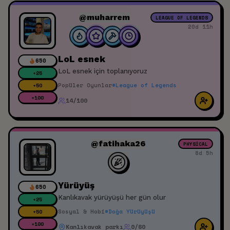
@muharrem
LEAGUE OF LEGENDS
20d 11h
LoL esnek
650
LoL esnek için toplanıyoruz
+
25
Popüler Oyunlar
#
League of Legends
+
50
+
100
14/100
@fatihaka26
PHYSICAL
8d 5h
Yürüyüş
650
Kanlıkavak yürüyüşü her gün olur
+
25
Sosyal & Hobi
#
Doğa Yürüyüşü
+
50
+
100
Kanlıkavak parkı
0/60