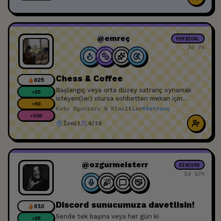
@emreç
PHYSICAL
7d 7h
Chess & Coffee
625
Başlangıç veya orta düzey satranç oynamak
+
25
isteyen(ler) olursa sohbetten mekan için
+
50
planlama yapabiliriz.
Kutu Oyunları & Klasikler
#
Satranç
+
100
İzmit
4/16
@ozgurmeisterr
DISCORD
1d 17h
Discord sunucumuza davetlisin!
610
Sende tek başına veya her gün ki
+
25