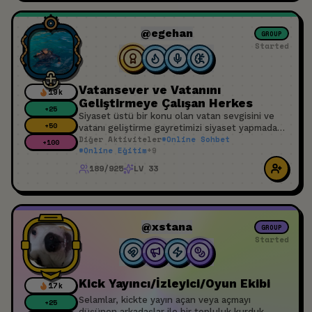
@egehan
GROUP
Started
Vatansever ve Vatanını
19k
Geliştirmeye Çalışan Herkes
+
25
Siyaset üstü bir konu olan vatan sevgisini ve
+
50
vatanı geliştirme gayretimizi siyaset yapmadan
Diğer Aktiviteler
#
Online Sohbet
burada konuşalım. Birbirimize katkıda bulunalım.
+
100
#
Online Eğitim
+
9
Üzüldüğümüz sevindiğimiz şeyleri paylaşalım.
Oluruna olmasına bakalım. Tüm bunları da huzur
189/925
LV 33
ve sükûnu bozmadan kardeşçe, insanca ve
sevgiyle yapabildiğimizi görmüş olalım.
@xstana
GROUP
Started
Kick Yayıncı/İzleyici/Oyun Ekibi
17k
Selamlar, kickte yayın açan veya açmayı
+
25
düşünen arkadaşlar ile bir topluluk kurduk.