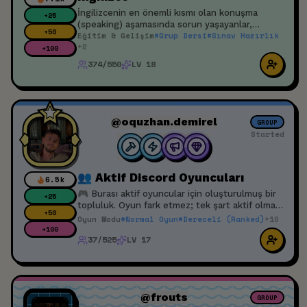
İngilizcenin en önemli kısmı olan konuşma
+
25
(speaking) aşamasında sorun yaşayanlar,
+
50
Eğitim & Gelişim
#
Grup Dersi
#
Sınav Hazırlık
kendini geliştirmek isteyenler için bir etkinliktir.
+
2
+
100
374/550
LV 18
@oquzhan.demirel
GROUP
Started
👥 Aktif Discord Oyuncuları
6.5k
🎮 Burası aktif oyuncular için oluşturulmuş bir
+
25
topluluk. Oyun fark etmez; tek şart aktif olmak
+
50
ve oyun oynamak. İstediğin zaman havuzdan bir
Oyun Modu
#
Normal Oyun
#
Dereceli (Ranked)
+
10
ekip arkadaşı bulabilir, birlikte oyuna girebilirsin.
+
100
37/525
LV 17
Toxic olmayan ve saygılı oyuncular arıyoruz. 🚀
@frouts
GROUP