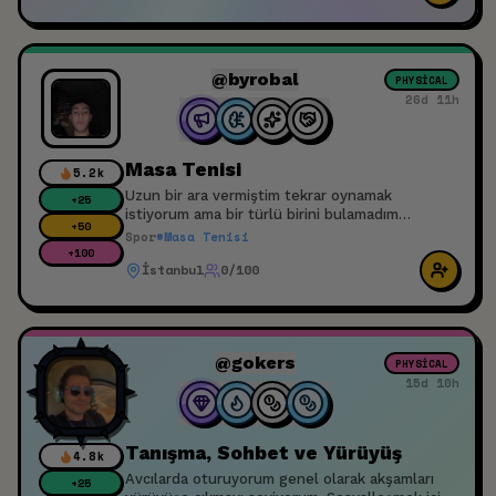
anlatıyor 🙂 Masalara katılmakta çekinen olursa
beni (Sinem) bulabilir, uygun bir masaya
yönlendiririm. 📍 18 yaş ve üzeri katılımcılar
içindir
@byrobal
PHYSICAL
26d 11h
Masa Tenisi
5.2k
Uzun bir ara vermiştim tekrar oynamak
+
25
istiyorum ama bir türlü birini bulamadım
+
50
İstanbulda herhangi bir konumda olabilir
Spor
#
Masa Tenisi
+
100
İstanbul
0/100
@gokers
PHYSICAL
15d 10h
Tanışma, Sohbet ve Yürüyüş
4.8k
Avcılarda oturuyorum genel olarak akşamları
+
25