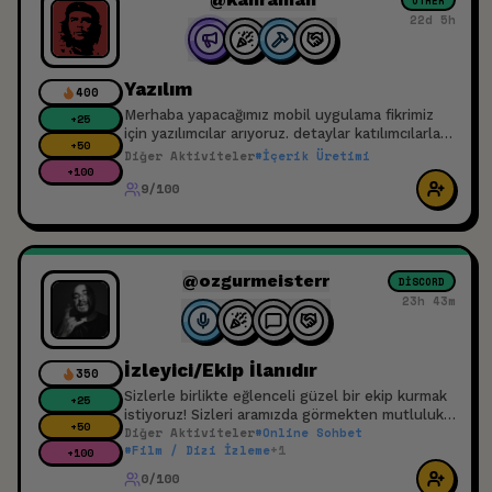
OTHER
22d 5h
Yazılım
400
Merhaba yapacağımız mobil uygulama fikrimiz
+
25
için yazılımcılar arıyoruz. detaylar katılımcılarla
+
50
paylaşılacaktır. Projemizde bulunmak isteyenler
Diğer Aktiviteler
#
İçerik Üretimi
yazabilir.
+
100
9/100
@ozgurmeisterr
DISCORD
23h 43m
İzleyici/Ekip İlanıdır
350
Sizlerle birlikte eğlenceli güzel bir ekip kurmak
+
25
istiyoruz! Sizleri aramızda görmekten mutluluk
+
50
Diğer Aktiviteler
#
Online Sohbet
duyarız. Detaylı bilgi için katılma isteği gönderin
#
Film / Dizi İzleme
+
1
gruba çekelim!
+
100
0/100