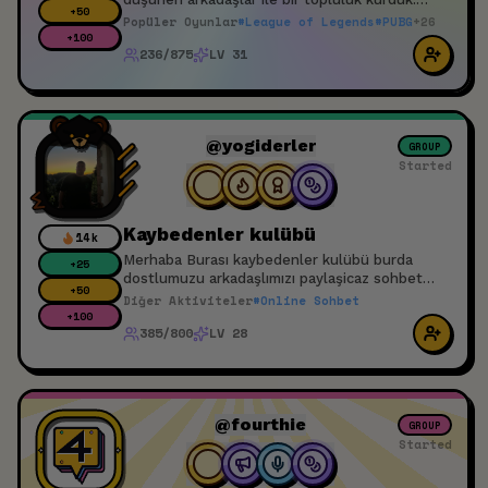
+
50
Katılım için yayıncı olmak zorunda değilsin
Popüler Oyunlar
#
League of Legends
#
PUBG
+
26
izleyiciler ede kapımız açık
+
100
236/875
LV 31
@yogiderler
GROUP
Started
Kaybedenler kulübü
14k
Merhaba Burası kaybedenler kulübü burda
+
25
dostlumuzu arkadaşlımızı paylaşicaz sohbet
+
50
edicez herkes davetlidir
Diğer Aktiviteler
#
Online Sohbet
+
100
385/800
LV 28
@fourthie
GROUP
Started