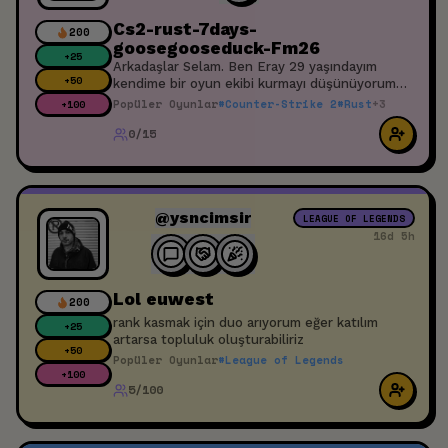
Cs2-rust-7days-
200
goosegooseduck-Fm26
+
25
Arkadaşlar Selam. Ben Eray 29 yaşındayım
+
50
kendime bir oyun ekibi kurmayı düşünüyorum
ilgilenenler katılabilir. Yayın düşüncem var o
Popüler Oyunlar
#
Counter-Strike 2
#
Rust
+
3
+
100
yüzden sabit bir ekip olmasını istiyorum. Saygı
0/15
ve sevgi çerçevesinde doğru dürüst insanlar
arıyorum. Teşekkürler
@ysncimsir
LEAGUE OF LEGENDS
16d 5h
Lol euwest
200
rank kasmak için duo arıyorum eğer katılım
+
25
artarsa topluluk oluşturabiliriz
+
50
Popüler Oyunlar
#
League of Legends
+
100
5/100