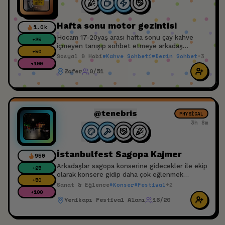
Hafta sonu motor gezintisi
1.0k
Hocam 17-20yaş arası hafta sonu çay kahve
+
25
içmeyen tanışıp sohbet etmeye arkadaş
+
50
atıyorum 50cc cup var motor yoksa sıkıntı yok
Sosyal & Hobi
#
Kahve Sohbeti
#
Derin Sohbet
+
3
kaskını ayarla gerisi tamam
+
100
Zafer
0/51
@tenebris
PHYSICAL
3h 8m
İstanbulfest Sagopa Kajmer
950
Arkadaşlar sagopa konserine gidecekler ile ekip
+
25
olarak konsere gidip daha çok eğlenmek
+
50
isteyenler katılsın.
Sanat & Eğlence
#
Konser
#
Festival
+
2
+
100
Yenikapı Festival Alanı
16/20