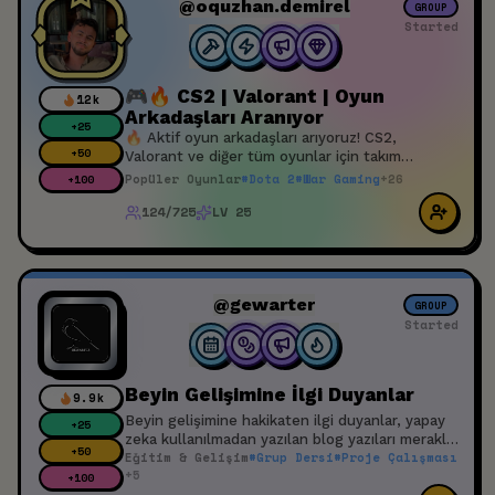
@oquzhan.demirel
GROUP
Started
🎮🔥 CS2 | Valorant | Oyun
12k
Arkadaşları Aranıyor
+
25
🔥 Aktif oyun arkadaşları arıyoruz! CS2,
+
50
Valorant ve diğer tüm oyunlar için takım
arkadaşını bul. ✅ Toksik olmayan ✅ Aktif
Popüler Oyunlar
#
Dota 2
#
War Gaming
+
26
+
100
oynayan ✅ Mikrofon kullanan ✅ Saygılı
124/725
LV 25
oyuncular Discord sunucumuza katıl, yeni
arkadaşlar edin ve birlikte rank kasıp eğlen! 🚀
🎧
@gewarter
GROUP
Started
Beyin Gelişimine İlgi Duyanlar
9.9k
Beyin gelişimine hakikaten ilgi duyanlar, yapay
+
25
zeka kullanılmadan yazılan blog yazıları merakla
+
50
Eğitim & Gelişim
#
Grup Dersi
#
Proje Çalışması
okuyacak olanlar (ben yazıyorum), istediğini
+
5
sorabileceği bir mucit arkadaş edinmek
+
100