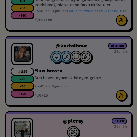
+
25
edebileceğimiz ve daha farklı aktiviteler
+
50
yapabileceğimiz +17 arkadaşları sunucuma
Popüler Oyunlar
#
Valorant
#
Counter-Strike 2
+
5
bekliyorum.
+
100
59/100
@kartalhnur
DISCORD
14d 7h
Sun haven
225
Sun haven oynamak isteyen gelsin
+
25
Popüler Oyunlar
+
50
+
100
6/15
@pleray
OTHER
30d 6h