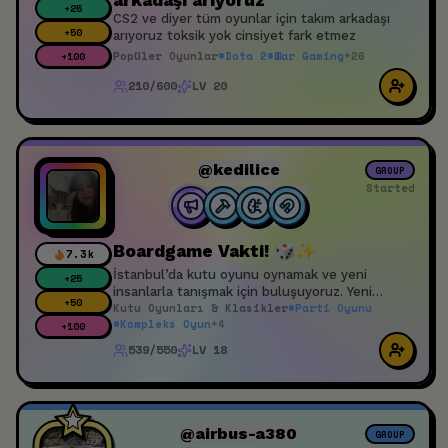
arkadaşı arıyoruz
+
25
CS2 ve diyer tüm oyunlar için takım arkadaşı
+
50
arıyoruz toksik yok cinsiyet fark etmez
Popüler Oyunlar
#
Dota 2
#
War Gaming
+
26
+
100
210/600
LV 20
@kedilice
GROUP
Started
Boardgame Vakti! 🎲✨
7.3k
İstanbul’da kutu oyunu oynamak ve yeni
+
25
insanlarla tanışmak için buluşuyoruz. Yeni
+
50
Kutu Oyunları & Klasikler
#
Parti Oyunu
oyunlar öğrenmek, farklı kutu oyunları denemek
#
Kompleks Oyun
+
4
ve bu hobiyi seven insanlarla vakit geçirmek
+
100
isteyen herkesi bekleriz. Oyun bilmiyorsan hiç
539/550
LV 18
sorun değil, masalarda bilen arkadaşlar
anlatıyor 🙂 Masalara katılmakta çekinen olursa
beni (Sinem) bulabilir, uygun bir masaya
yönlendiririm. 📍 18 yaş ve üzeri katılımcılar
içindir
@airbus-a380
GROUP