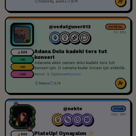
Kadıköy parkı
0/5
yok. Hayatta keyif almaktan hoşlanan güzel bir
manzara bulduğumuzda kampı erkenden
kurabileceğimiz biri uygun olacaktır. 14-15 gün
sürüyor diyorlar ayrıntılarına bakıcam. Uygun
olan kişi gelirse sevinirim.
@vedatguner012
PHYSICAL
7d 20h
Adana Dolu kadehi ters tut
525
konseri
+
25
Adanada ekim zamanı dolu kadehi ters tut
+
50
konseri için. O zamana kadar öncesi için etkinlik.
Sanat & Eğlence
#
Konser
+
100
Adana
1/8
@nekte
STEAM
21d 19h
PlateUp! Oynayalım ✨
500