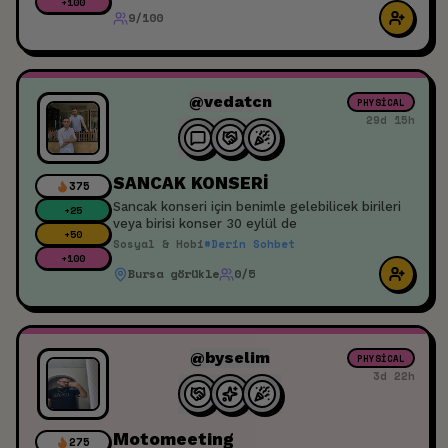
yazabilir.
+
100
9/100
@vedatcn
PHYSICAL
29d 15h
SANCAK KONSERİ
375
Sancak konseri için benimle gelebilicek birileri
+
25
veya birisi konser 30 eylül de
+
50
Sosyal & Hobi
#
Derin Sohbet
+
100
Bursa görükle
0/5
@byselim
PHYSICAL
3d 22h
Motomeeting
275