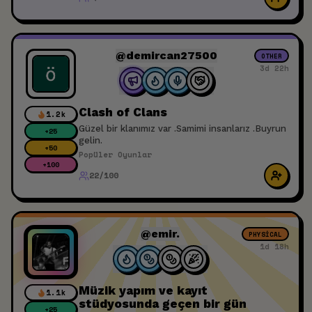
@demircan27500
OTHER
3d 22h
Clash of Clans
1.2k
Güzel bir klanımız var .Samimi insanlarız .Buyrun
+
25
gelin.
+
50
Popüler Oyunlar
+
100
22/100
@emir.
PHYSICAL
1d 18h
Müzik yapım ve kayıt
1.1k
stüdyosunda geçen bir gün
+
25