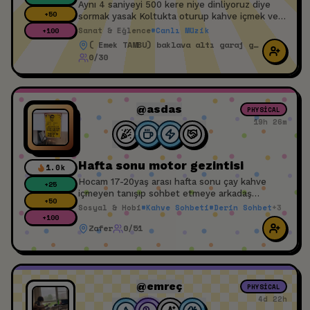
Aynı 4 saniyeyi 500 kere niye dinliyoruz diye
+
50
sormak yasak ​Koltukta oturup kahve içmek ve
şarkıya kafayla eşlik etmek serbest ​Çıkışta
Sanat & Eğlence
#
Canlı Müzik
+
100
kafanda bir melodiyle gezme garantisi var
( Emek TAMBU) baklava altı garaj girişi
0/30
@asdas
PHYSICAL
19h 26m
Hafta sonu motor gezintisi
1.0k
Hocam 17-20yaş arası hafta sonu çay kahve
+
25
içmeyen tanışıp sohbet etmeye arkadaş
+
50
atıyorum 50cc cup var motor yoksa sıkıntı yok
Sosyal & Hobi
#
Kahve Sohbeti
#
Derin Sohbet
+
3
kaskını ayarla gerisi tamam
+
100
Zafer
0/51
@emreç
PHYSICAL
4d 22h