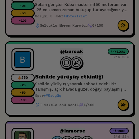
Selam gençler Küba master mt50 motorum var
+
25
125 cc zaman zaman buluşup turlayacağımız yeri
+
50
geldiğinde ilçe veya şehir dışına gideceğimiz bir
Sosyal & Hobi
#
Motosiklet
topluluk kurmayı istiyorum.
+
100
Selçuklu Meram Karatay
0/100
@burcak
PHYSICAL
21h 26m
Sahilde yürüyüş etkinliği
250
Sahilde yürüyüş yaparak sohbet edebiliriz.
+
25
Tanışmış, açık havada güzel doğayı paylaşmış
+
50
oluruz.
Spor
#
Yürüyüş
+
100
T iskele önü sahil
1/100
@iamorse
DISCORD
24d 22h