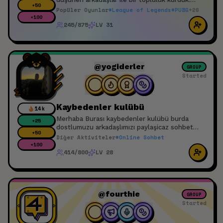
+
50
Katılım için yayıncı olmak zorunda değilsin
Popüler Oyunlar
#
League of Legends
#
PUBG
+
26
izleyiciler ede kapımız açık
+
100
245/875
LV 31
@yogiderler
GROUP
Started
Kaybedenler kulübü
14k
Merhaba Burası kaybedenler kulübü burda
+
25
dostlumuzu arkadaşlımızı paylaşicaz sohbet
+
50
edicez herkes davetlidir
Diğer Aktiviteler
#
Online Sohbet
+
100
414/800
LV 28
@fourthie
GROUP
Started