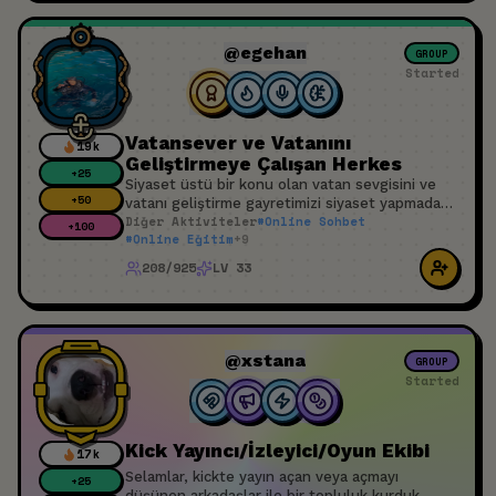
@egehan
GROUP
Started
Vatansever ve Vatanını
19k
Geliştirmeye Çalışan Herkes
+
25
Siyaset üstü bir konu olan vatan sevgisini ve
+
50
vatanı geliştirme gayretimizi siyaset yapmadan
Diğer Aktiviteler
#
Online Sohbet
burada konuşalım. Birbirimize katkıda bulunalım.
+
100
#
Online Eğitim
+
9
Üzüldüğümüz sevindiğimiz şeyleri paylaşalım.
Oluruna olmasına bakalım. Tüm bunları da huzur
208/925
LV 33
ve sükûnu bozmadan kardeşçe, insanca ve
sevgiyle yapabildiğimizi görmüş olalım.
@xstana
GROUP
Started
Kick Yayıncı/İzleyici/Oyun Ekibi
17k
Selamlar, kickte yayın açan veya açmayı
+
25
düşünen arkadaşlar ile bir topluluk kurduk.