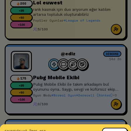
Lol euwest
200
rank kasmak için duo arıyorum eğer katılım
+
25
artarsa topluluk oluşturabiliriz
+
50
Popüler Oyunlar
#
League of Legends
+
100
5/100
@ediz
DISCORD
14d 3h
Pubg Mobile Ekibi
175
Pubg Mobile Ekibi ile takım arkadaşını bul
+
25
oyununu oyna.. Saygı, sevgi ve küfürsüz ekip
+
50
kurma etkinliği.
Oyun Modu
#
Normal Oyun
#
Dereceli (Ranked)
+
5
+
100
0/100
@bilalaytennn
MOBILE LEGENDS: BANG BANG