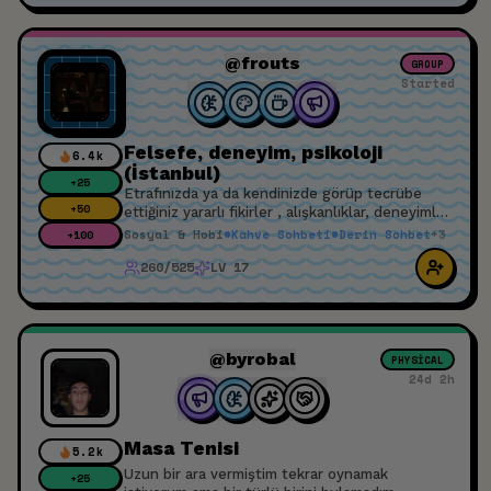
@frouts
GROUP
Started
Felsefe, deneyim, psikoloji
6.4k
(İstanbul)
+
25
Etrafınızda ya da kendinizde görüp tecrübe
+
50
ettiğiniz yararlı fikirler , alışkanlıklar, deneyimler
gibi birbirimizin hayatını, sorunlarını farklı bakış
Sosyal & Hobi
#
Kahve Sohbeti
#
Derin Sohbet
+
3
+
100
açılarıyla geliştirmek
260/525
LV 17
@byrobal
PHYSICAL
24d 2h
Masa Tenisi
5.2k
Uzun bir ara vermiştim tekrar oynamak
+
25