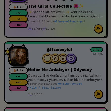
The Girls Collective 🌺✨
4.8k
✨ Sadece kızlara özell! ✨ Yeni insanlarla
+
25
tanışıp birlikte keyifli anılar biriktirebileceğimiz
+
50
bir yer 😌💖 Festivaller, sergiler, fotoğraf
Sanat & Eğlence
#
Sinema
#
Stand-up
+
8
gezileri, kafeler, piknikler, brunch’lar,
+
100
60/450
LV 14
workshop’lar ve keşfedilecek yeni mekanlar…
evde oturmaktansa birlikte bir şeyler
yapabileceğimiz samimi bir community kurmak
istiyorum 🥲 Amacım güvenilir, pozitif ve
birbirine saygılı insanlardan oluşan, zamanla
@itsmeeylul
OTHER
gerçek arkadaşlıklara dönüşecek bir grup
1d 20h
oluşturmak. Eğer sen de yeni arkadaşlar
edinmek ve birlikte etkinliklere katılmak
istiyorsan aramıza katılabilirsin. 💛🪩🌼
Nolan Ne Anlatıyor | Odyssey
4.4k
Odyssey: Eve dönüşün anlamı ve daha fazlasını
+
25
gelin masaya yatıralım. Nolan bize ne anlatıyor?
+
50
Diğer Aktiviteler
#
Online Sohbet
#
Film / Dizi İzleme
+
100
29/100