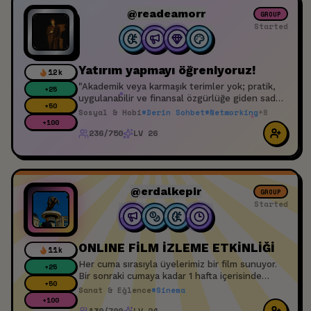
@readeamorr
GROUP
Started
Yatırım yapmayı öğreniyoruz!
12k
"Akademik veya karmaşık terimler yok; pratik,
+
25
uygulanabilir ve finansal özgürlüğe giden sade
+
50
yatırım adımları."
Sosyal & Hobi
#
Derin Sohbet
#
Networking
+
8
+
100
236/750
LV 26
@erdalkepir
GROUP
Started
ONLINE FİLM İZLEME ETKİNLİĞİ
11k
Her cuma sırasıyla üyelerimiz bir film sunuyor.
+
25
Bir sonraki cumaya kadar 1 hafta içerisinde
+
50
müsait bir zamanınızda filmi izliyorsunuz. Cuma
Sanat & Eğlence
#
Sinema
günü 23:00 da toplanıp film hakkında
+
100
130/700
LV 24