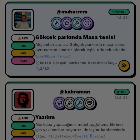
buluşabileceğim arkadaşlar.
@muharrem
PHYSICAL
4d 22h
Gökçek parkında Masa tenisi
425
Akşamları ara ara Gökçek parkında masa tenisi
+
25
oynuyorum amatör olarak eşlik edecek arkadaş
+
50
arıyorum tarih temsilidir
Spor
#
Masa Tenisi
+
100
Melih Gökçek parkında Keçiören/Kuyubaşı
1/10
@kahraman
OTHER
19d 20h
Yazılım
400
Merhaba yapacağımız mobil uygulama fikrimiz
+
25
için yazılımcılar arıyoruz. detaylar katılımcılarla
+
50
paylaşılacaktır. Projemizde bulunmak isteyenler
Diğer Aktiviteler
#
İçerik Üretimi