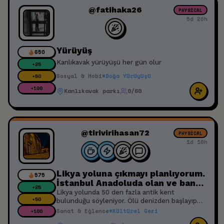
@fatihaka26
PHYSICAL
5d 20h
Yürüyüş
650
Kanlıkavak yürüyüşü her gün olur
+
25
Sosyal & Hobi
#
Doğa Yürüyüşü
+
50
+
100
Kanlıkavak parkı
0/60
@tirivirihasan72
PHYSICAL
1d 10h
Likya yoluna çıkmayı planlıyorum.
575
İstanbul Anadoluda olan ve bana
+
25
rşlik edebilecek biri yolu
Likya yolunda 50 den fazla antik kent
+
50
güzelleştirecektir.
bulunduğu söyleniyor. Ölü denizden başlayıp
antalyada biten bu etkinlik için eşlikçi arıyorum.
Sanat & Eğlence
#
Kültürel Gezi
+
100
Malesef bu şekilde bir geziye çıkacak arkadaşım