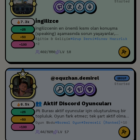
Started
İngilizce
7.3k
İngilizcenin en önemli kısmı olan konuşma
+
25
(speaking) aşamasında sorun yaşayanlar,
+
50
Eğitim & Gelişim
#
Grup Dersi
#
Sınav Hazırlık
kendini geliştirmek isteyenler için bir etkinliktir.
+
2
+
100
402/550
LV 18
@oquzhan.demirel
GROUP
Started
👥 Aktif Discord Oyuncuları
6.5k
🎮 Burası aktif oyuncular için oluşturulmuş bir
+
25
topluluk. Oyun fark etmez; tek şart aktif olmak
+
50
ve oyun oynamak. İstediğin zaman havuzdan bir
Oyun Modu
#
Normal Oyun
#
Dereceli (Ranked)
+
10
ekip arkadaşı bulabilir, birlikte oyuna girebilirsin.
+
100
44/525
LV 17
Toxic olmayan ve saygılı oyuncular arıyoruz. 🚀