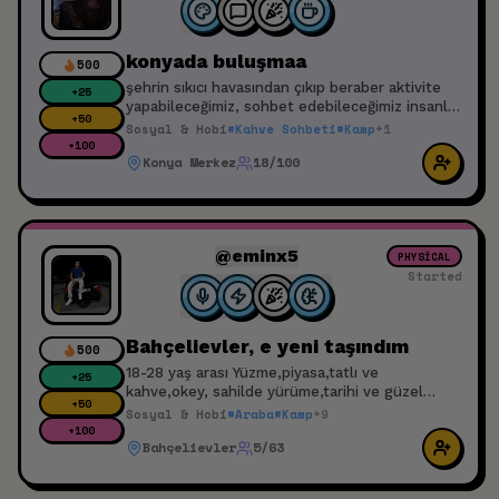
konyada buluşmaa
500
şehrin sıkıcı havasından çıkıp beraber aktivite
+
25
yapabileceğimiz, sohbet edebileceğimiz insanlar
+
50
arıyorum. uygulamada konyadan etkinlik
Sosyal & Hobi
#
Kahve Sohbeti
#
Kamp
+
1
göremedim, ben başlatmış olayım.
+
100
Konya Merkez
18/100
@eminx5
PHYSICAL
Started
Bahçelievler, e yeni taşındım
500
18-28 yaş arası Yüzme,piyasa,tatlı ve
+
25
kahve,okey, sahilde yürüme,tarihi ve güzel
+
50
geziler,yetişkin lunapar, geç saate kalmadan
Sosyal & Hobi
#
Araba
#
Kamp
+
9
kap v.b sosyal aktivite yapmak isteyen
+
100
Bahçelievler
5/63
arkadaşlar bana ulaşabilirmi alkol kullanan ve
hırtlar yazmasın etkinlik saati ve tarihi beli değil
beraber pilanlıyacağız. Bir yada iki haftada bir