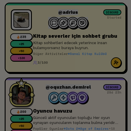
@adrius
DISCORD
Started
Kitap severler için sohbet grubu
235
Kitap sohbetleri edecek yeterince insan
+
25
bulamıyorsanız buraya buyrun.
+
50
Diğer Aktiviteler
#
Sanal Kitap Kulübü
+
100
3/100
@oquzhan.demirel
DISCORD
29d 23h
Oyuncu havuzu
200
Günceli aktif oyuncuları topluğu Her oyun
+
25
oynayan oyuncularım toplanma bulma yeridir
+
50
Discords aktif ise sende havuza katıl oyun
Popüler Oyunlar
#
Dota 2
#
Age of Empires
+
18