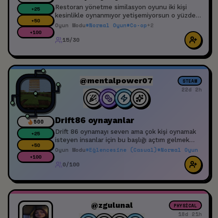
Restoran yönetme similasyon oyunu iki kişi
+
25
kesinlikle oynanmıyor yetişemiyorsun o yüzden
+
50
ekip oluşturup beraber restorantın ve
Oyun Modu
#
Normal Oyun
#
Co-op
+
2
müşterilerin hakkından gelmek istiyorum katılın
+
100
15/30
eğlenelimm ✨
@mentalpower07
STEAM
22d 2h
Drift86 oynayanlar
500
Drift 86 oynamayı seven ama çok kişi oynamak
+
25
isteyen insanlar için bu başlığı açtım gelmek
+
50
isteyenler gelsin
Oyun Modu
#
Eğlencesine (Casual)
#
Normal Oyun
+
100
0/100
@zgulunal
PHYSICAL
18d 21h