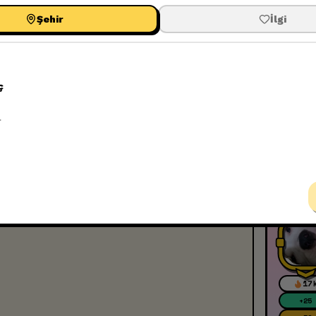
Şehir
İlgi
19
+
25
L
+
50
+
100
17
+
25