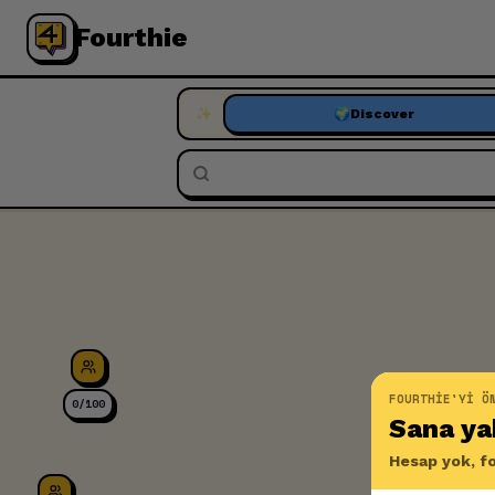
Fourthie
✨
🌍
Discover
Search events, enter location...
FOURTHIE'YI Ö
0/100
Sana yak
Hesap yok, fo