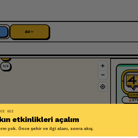
All
4/8
ADMI
27
+
25
NCE GEZ
+
50
ın etkinlikleri açalım
+
100
rm yok. Önce şehir ve ilgi alanı, sonra akış.